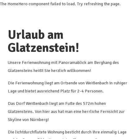
The HomeHero component failed to load. Try refreshing the page.
Fewo-
Glatzenstein
Urlaub am
Glatzenstein!
Startseite
Übersicht
Lage
Unsere Ferienwohnung mit Panoramablick am Berghang des
Fotos
Glatzensteins heißt Sie herzlich willkommen!
Preise
Verfügbarkeit
Die Ferienwohnung liegt am Ortsende von Weißenbach in ruhiger
Bewertungen
Lage und bietet ausreichend Platz für 2-4 Personen.
Kontakt
Das Dorf Weißenbach liegt am Fuße des 572m hohen
Glatzensteins. Von hier aus hat man eine herrliche Fernsicht zur
Skyline von Nürnberg!
Die lichtdurchflutete Wohnung besticht durch ihre einmalig Lage